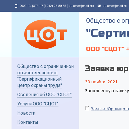
Jump to navigation
ООО "СЦОТ" +7 (3012) 26-80-65 ( uu-stsot@mail.ru)
uu-stsot@mail.ru
Общество с о
"Серти
ООО "СЦОТ" +
Общество с ограниченной
Заявка юр
ответственностью
"Сертификационный
30 ноября 2021
центр охраны труда"
Заполненную заявк
Сведения об ООО "СЦОТ"
Услуги ООО "СЦОТ"
Заявка Юр.лицо н
Новости
Контакты