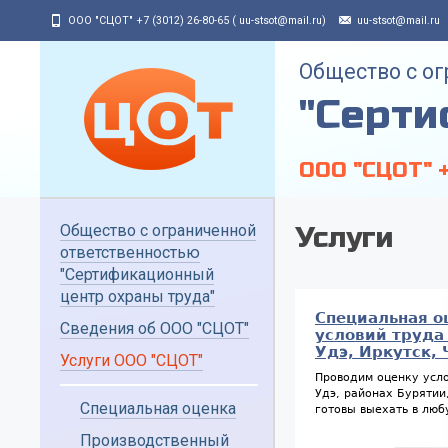
Jump to navigation
ООО "СЦОТ" +7 (3012) 26-80-65 ( uu-stsot@mail.ru)
uu-stsot@mail.ru
Общество с о
"Серти
ООО "СЦОТ" +
Общество с ограниченной
Услуги
ответственностью
"Сертификационный
центр охраны труда"
Специальная о
Сведения об ООО "СЦОТ"
условий труда
Удэ, Иркутск, 
Услуги ООО "СЦОТ"
Проводим оценку усло
Удэ, районах Бурятии
Специальная оценка
готовы выехать в люб
Производственный