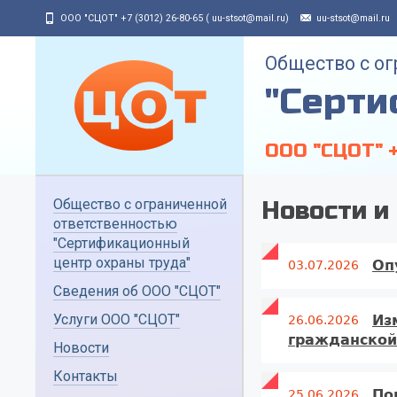
Jump to navigation
ООО "СЦОТ" +7 (3012) 26-80-65 ( uu-stsot@mail.ru)
uu-stsot@mail.ru
Общество с о
"Серти
ООО "СЦОТ" +
Общество с ограниченной
Новости и
ответственностью
"Сертификационный
центр охраны труда"
Оп
03.07.2026
Сведения об ООО "СЦОТ"
Услуги ООО "СЦОТ"
​​​
26.06.2026
гражданской 
Новости
Контакты
По
25.06.2026