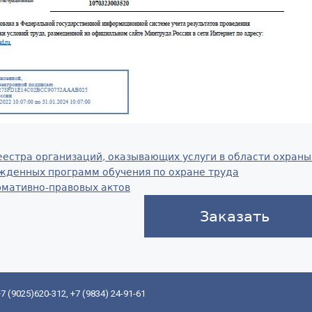
еестра организаций, оказывающих услуги в области охраны
жденных программ обучения по охране труда
рмативно-правовых актов
Заказать
 +7 (9025)620-312, +7 (9834) 24-91-61