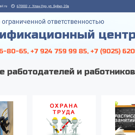
Jump to navigation
il.ru
670002, г. Улан-Удэ, ул. Буйко, 20а
 ограниченной ответственностью
тификационный центр
26-80-65, +7 924 759 99 85, +7 (9025) 62
е работодателей и работников