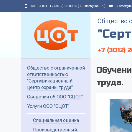
ООО "СЦОТ" +7 (3012) 26-80-65 ( uu-stsot@mail.ru)
uu-stsot@ma
Общество с
"Сер
+7 (3012) 
Общество с ограниченной
Обучени
ответственностью
труда.
"Сертификационный
центр охраны труда"
Сведения об ООО "СЦОТ"
Услуги ООО "СЦОТ"
Специальная оценка
Производственный