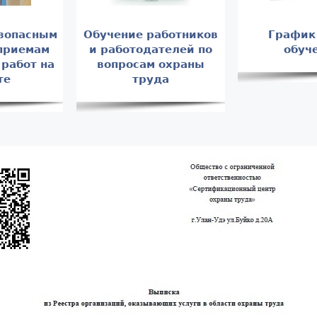
зопасным
Обучение работников
График
приемам
и работодателей по
обуч
работ на
вопросам охраны
те
труда